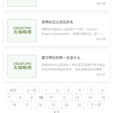
易记住，还能提升品牌形象。选择一个简洁、有
08-08
意义且易拼写的域名是非常重要的。域名
新网站怎么优化排名
理解SEO基础什么是SEO？SEO（Search
Engine Optimization，搜索引擎优化）是一种
通过改善网站在搜索引擎结果页（SERP）中排
08-08
名的技术和策略。SEO可以分为站内优化和站外
优化。SEO的重要性在互
建立网站的第一步是什么
选择域名什么是域名？域名是互联网中用于标识
和访问特定网站的地址。域名就像是你在网络上
的门牌号，它由一系列字母、数字和符号组成，
08-07
例如。如何选择合适的域名？选择一个好
首页
上一页
1
2
3
4
5
6
7
8
9
10
11
12
13
14
15
16
17
18
19
20
21
下一页
末页