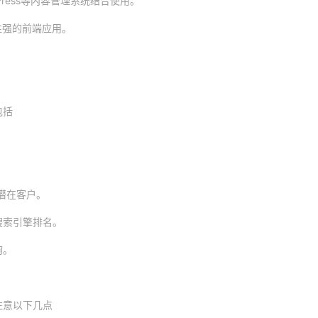
Press等内容管理系统结合使用。
交互性强的前端应用。
包括
。
潜在客户。
搜索引擎排名。
询。
注意以下几点