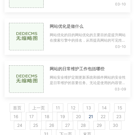
据库管理、服务器管理等。理解这些基本概念是
03-10
成功构建网站的第一步。前端开发前端开
网站优化是做什么
网站优化的目的网站优化的主要目的是提升网站
在搜索引擎中的排名，从而提高网站的可见性，
增加流量。具体来说，网站优化的目的可以分为
03-10
以下几个方面提升搜索引擎排名：大多数
网站的日常维护工作包括哪些
网站安全维护定期更新系统和插件网站的安全性
是日常维护的首要任务。无论是使用的内容管理
系统（CMS）还是第三方插件，都可能存在安
03-09
全漏洞。定期检查并更新这些系统和插件是保
首页
上一页
11
12
13
14
15
16
17
18
19
20
21
22
23
24
25
26
27
28
29
30
31
下一页
末页