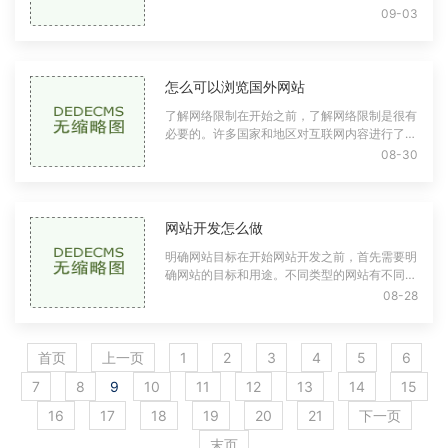
验和搜索引擎的抓取效率。首页是用户进入网站
09-03
的第一印象，也是搜索引擎对网站评估的
怎么可以浏览国外网站
了解网络限制在开始之前，了解网络限制是很有
必要的。许多国家和地区对互联网内容进行了不
同程度的监管，这意味着某些网站可能在特定地
08-30
区无法访问。中国的防火长城（GFW）会屏
网站开发怎么做
明确网站目标在开始网站开发之前，首先需要明
确网站的目标和用途。不同类型的网站有不同的
需求个人博客：主要用于分享个人观点和生活。
08-28
企业官网：展示企业形象，提供服务信息
首页
上一页
1
2
3
4
5
6
7
8
9
10
11
12
13
14
15
16
17
18
19
20
21
下一页
末页