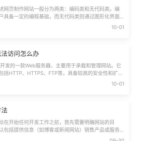
述网页制作网站一般分为两类：编码类和无代码类。编
户具备一定的编程基础，而无代码类则通过图形化界面
使是初学者也能轻松上手。
10-01
站无法访问怎么办
是微软开发的一款Web服务器，主要用于承载和管理网站。它
括HTTP、HTTPS、FTP等，具备较高的安全性和扩展
，你可以轻松地搭建个人网站、企业网站
10-01
方法
标在开始任何开发工作之前，首先需要明确网站的目
以包括提供信息（如博客或新闻网站）销售产品或服务
促进交流（如社交媒体平台）
09-30