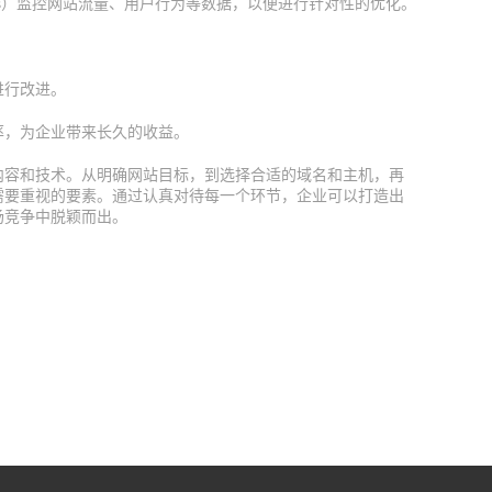
ytics）监控网站流量、用户行为等数据，以便进行针对性的优化。
。
进行改进。
率，为企业带来长久的收益。
内容和技术。从明确网站目标，到选择合适的域名和主机，再
需要重视的要素。通过认真对待每一个环节，企业可以打造出
场竞争中脱颖而出。