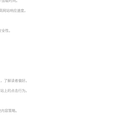
少加载时间。
）提高网站响应速度。
安全性。
和行为，了解读者偏好。
网站上的点击行为。
整内容策略。