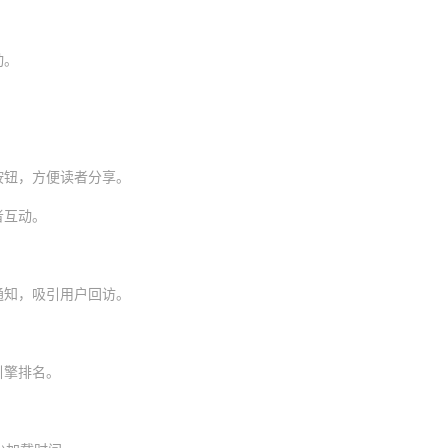
动。
按钮，方便读者分享。
者互动。
通知，吸引用户回访。
引擎排名。