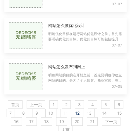
因通常包括修复漏洞：游戏开发者需要及时修复
07-07
游戏中的漏洞，确保玩家的游戏体验不受
网站怎么做优化设计
明确优化目标在进行网站优化设计之前，首先需
要明确优化的目标。优化的目标可能包括提升用
户体验：确保用户能够顺畅地浏览网站，找到所
07-07
需信息。提高搜索引擎排名：通过SEO（搜
网站怎么发布到网上
明确网站的目的在开始之前，首先要明确你建立
网站的目的。是为了个人博客、商业宣传、在线
商店，还是作品展示？确定目的将帮助你在后续
07-05
的设计和内容创建中保持一致。选择域名
首页
上一页
1
2
3
4
5
6
7
8
9
10
11
12
13
14
15
16
17
18
19
20
21
下一页
末页