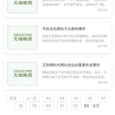
知道如何推广。对于新手来说，如果你不了解网
站的推广，你需要先对相关知识有一个详细的了
06-04
解，这样才能解决推广中的一些实际问题。具体
网站推广的技巧是什么？一、向搜索引擎提交网
址互联网推广时，是为让百度搜索
手机优化网站方法都有哪些
优化手机网站不同于优化普通网站。虽然手机网
站的内容似乎没有普通网站多，但内容越简单，
需要优化的内容就越多。否则，就没有办法简化
06-04
网页。本文将讨论手机优化网站的方法。一、页
面以及定位设计无论是移动终端还是PC终端，
所有的网站肯定都想知道自己的消
互联网时代网站优化的重要性有哪些
网站优化这个词对我们来说并不陌生。如今，互
联网占据了生活的方方面面。网站优化自然是互
联网从业者必备的技能，也是互联网金融企业必
06-04
须关注的一个问题。什么是网站优化，如何实现
网站优化？什么是网站优化通俗化而言seo优
化，就是说根据如今十分普及化度
首页
上一页
53
54
55
56
57
58
59
60
61
62
63
末页