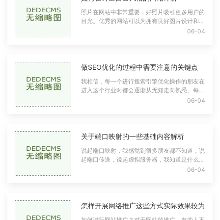
照片在网站中非常重要，好照片吸引更多用户的
目光。优秀的网站可以为拥有良好图片设计和背
景的用户提供更好的用户体验。那么，在网站建
06-04
设过程中，我们应该如何选择图片呢？让我们一
起来看看。1、网站中对于图片设计赋予主题内
容网页实际上是图像效果图的表现
做SEO优化的过程中需要注意的关键点
我相信，每一个进行搜索引擎优化操作的朋友在
进入这个行业时都会逐渐从无知走向熟悉。每个
优化搜索引擎优化的网站所有者都需要不断学
06-04
习，找出问题并解决它们，为自己找到合适的路
径，并使自己成为搜索引擎优化的大神。下面的
小编辑器会给你详细介绍一下SEO
关于端口映射的一些基础内容解析
说起端口映射，我感觉到很多朋友都不知道，说
起端口传送，说起虚拟服务器，我知道是什么。
对于端口映射，所用宽带路由器的名称将不同于
06-04
路由器的名称。当计算机需要在互联网上操作或
接收数据时，端口映射是必不可少的，否则很难
实现操作。端口映射分为动态和静
怎样开展网络推广这些方式实际效果较为
如何进行网站推广？对于网站的推广，有些人不