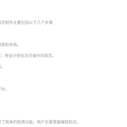
网页制作主要包括以下几个步骤
排版和布局。
ipt）将设计转化为可操作的网页。
问。
。
平台。
供了简单的拖拽功能，用户无需掌握编程知识。